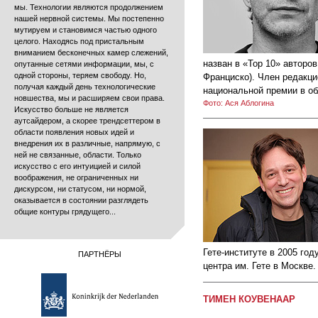
мы. Технологии являются продолжением
нашей нервной системы. Мы постепенно
мутируем и становимся частью одного
целого. Находясь под пристальным
вниманием бесконечных камер слежений,
назван в «Top 10» авторо
опутанные сетями информации, мы, с
одной стороны, теряем свободу. Но,
Франциско). Член редакци
получая каждый день технологические
национальной премии в об
новшества, мы и расширяем свои права.
Фото: Ася Аблогина
Искусство больше не является
аутсайдером, а скорее трендсеттером в
области появления новых идей и
внедрения их в различные, напрямую, с
ней не связанные, области. Только
искусство с его интуицией и силой
воображения, не ограниченных ни
дискурсом, ни статусом, ни нормой,
оказывается в состоянии разглядеть
общие контуры грядущего...
Гете-институте в 2005 го
ПАРТНЁРЫ
центра им. Гете в Москве.
ТИМЕН КОУВЕНААР